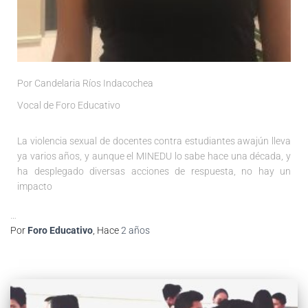
Por Candelaria Ríos
Indacochea
Vocal de Foro Educativo
La violencia sexual de docentes contra estudiantes awajún lleva
ya varios años, y aunque el MINEDU lo sabe hace una década, y
ha desplegado diversas acciones de respuesta, no hay un
impacto
…
Por
Foro Educativo
, Hace
2 años