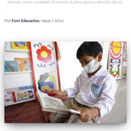
afectan como sociedad, limitando el pleno goce y ejercicio de los
…
Por
Foro Educativo
, Hace
2 años