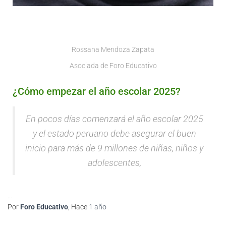
Rossana Mendoza Zapata
Asociada de Foro Educativo
¿Cómo empezar el año escolar 2025?
En pocos días comenzará el año escolar 2025
y el estado peruano debe asegurar el buen
inicio para más de 9 millones de niñas, niños y
adolescentes,
…
Por
Foro Educativo
, Hace
1 año