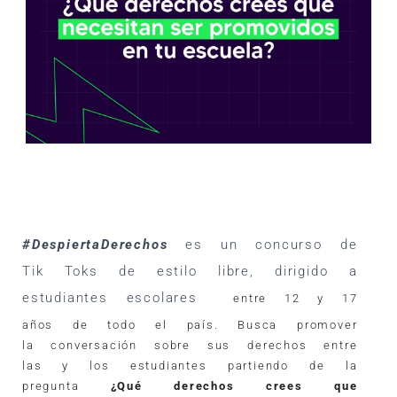
#DespiertaDerechos
es un concurso de
Tik Toks de estilo libre, dirigido a
estudiantes escolares
 entre 12 y 17 
años de todo el país. Busca promover 
la conversación sobre sus derechos entre 
las y los estudiantes partiendo de la 
pregunta 
¿Qué derechos crees que 