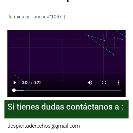
[forminator_form id="1067"]
Si tienes dudas contáctanos a :
despiertaderechos@gmail.com