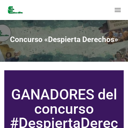
C
A
M
B
I
Concurso «Despierta Derechos»
A
R
M
O
D
O
D
E
N
GANADORES del
A
V
E
concurso
G
A
#DespiertaDerec
C
I