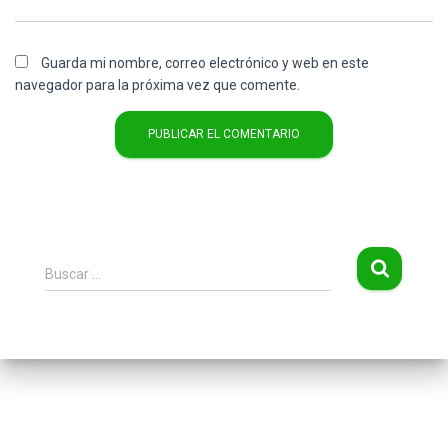
Guarda mi nombre, correo electrónico y web en este
navegador para la próxima vez que comente.
B
Buscar …
u
s
c
a
r
: