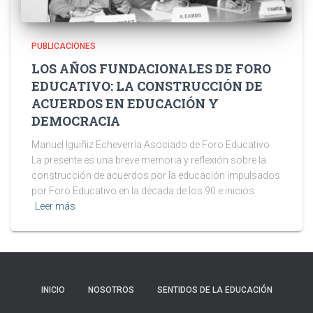
PUBLICACIONES
LOS AÑOS FUNDACIONALES DE FORO
EDUCATIVO: LA CONSTRUCCIÓN DE
ACUERDOS EN EDUCACIÓN Y
DEMOCRACIA
Manuel Iguiñiz Echeverría Asociado de Foro Educativo
La presente es una breve memoria y reflexión sobre la
construcción de acuerdos por la educación impulsados
por Foro Educativo en la década de los 90 e inicios
Leer más
INICIO
NOSOTROS
SENTIDOS DE LA EDUCACIÓN