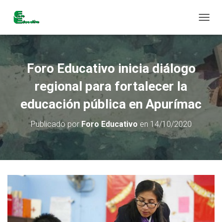
C
A
M
B
I
Foro Educativo inicia diálogo
A
R
regional para fortalecer la
M
O
educación pública en Apurímac
D
O
Publicado por
Foro Educativo
en
14/10/2020
D
E
N
A
V
E
G
A
C
I