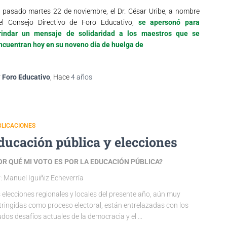
l pasado martes 22 de noviembre, el Dr. César Uribe, a nombre
el Consejo Directivo de Foro Educativo,
se apersonó para
rindar un mensaje de solidaridad a los maestros que se
ncuentran hoy en su noveno día de huelga de
r
Foro Educativo
, Hace
4 años
LICACIONES
ducación pública y elecciones
OR QUÉ MI VOTO ES POR LA EDUCACIÓN PÚBLICA?
: Manuel Iguiñiz Echeverría
 elecciones regionales y locales del presente año, aún muy
tringidas como proceso electoral, están entrelazadas con los
dos desafíos actuales de la democracia y el …