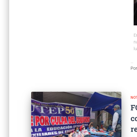
E
n
l
…
Po
NOT
F
c
r