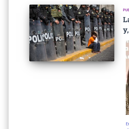
PUB
L
y
E