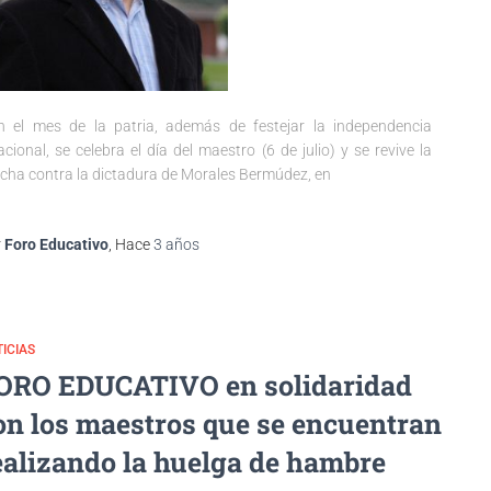
n el mes de la patria, además de festejar la independencia
acional, se celebra el día del maestro (6 de julio) y se revive la
ucha contra la dictadura de Morales Bermúdez, en
r
Foro Educativo
, Hace
3 años
ICIAS
ORO EDUCATIVO en solidaridad
on los maestros que se encuentran
ealizando la huelga de hambre