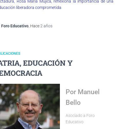
ictadura, Rosa María Mujica, reflexiona la importancia de una
ducación liberadora comprometida
r
Foro Educativo
, Hace
2 años
LICACIONES
ATRIA, EDUCACIÓN Y
EMOCRACIA
Por Manuel
Bello
Asociado a Foro
Educativo