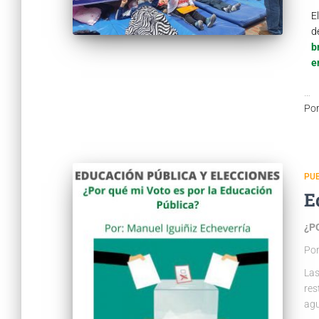
E
d
b
e
…
Po
PUB
E
¿P
Por
Las
res
agu