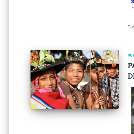
d
e
…
Po
PUB
P
D