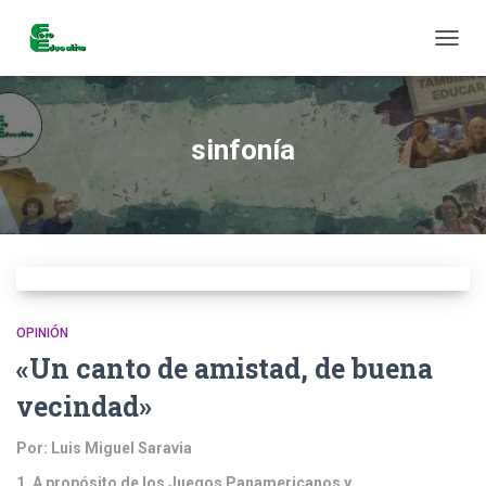
CAMB
MODO
DE
NAVEG
sinfonía
OPINIÓN
«Un canto de amistad, de buena
vecindad»
Por: Luis Miguel Saravia
1. A propósito de los Juegos Panamericanos y