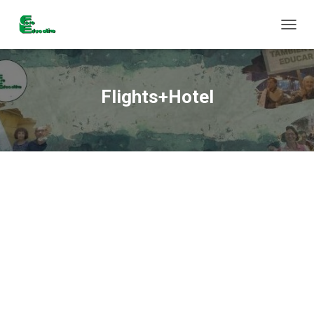
C
A
M
B
I
Flights+Hotel
A
R
M
O
D
O
D
E
N
A
V
E
G
A
C
I