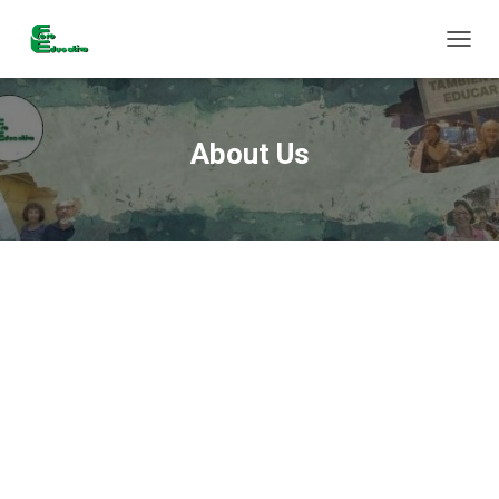
C
A
M
B
I
About Us
A
R
M
O
D
O
D
E
N
A
V
E
G
A
C
I