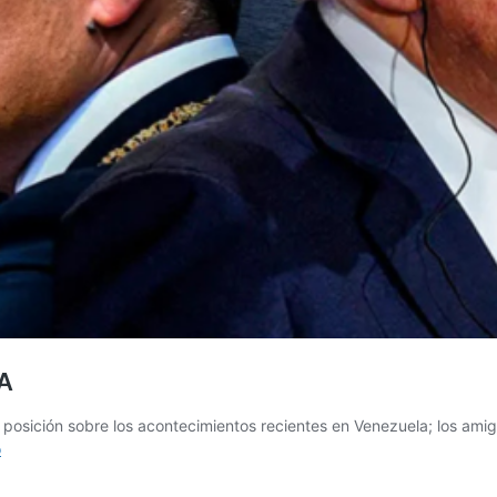
A
posición sobre los acontecimientos recientes en Venezuela; los amig
LA
o
FORMACIÓN
DE