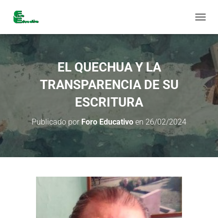
C
A
M
B
I
EL QUECHUA Y LA
A
R
TRANSPARENCIA DE SU
M
O
ESCRITURA
D
O
Publicado por
Foro Educativo
en
26/02/2024
D
E
N
A
V
E
G
A
C
I