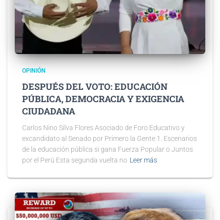
OPINIÓN
DESPUÉS DEL VOTO: EDUCACIÓN
PÚBLICA, DEMOCRACIA Y EXIGENCIA
CIUDADANA
Carlos Nino Silva Flores Asociado de Foro Educativo y
excandidato al Senado por Primero la Gente 1. Escenarios
de la educación pública si gana Fuerza Popular o Juntos
por el Perú Esta segunda vuelta no
Leer más