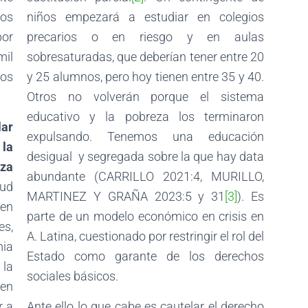
os
niños empezará a estudiar en colegios
por
precarios o en riesgo y en aulas
mil
sobresaturadas, que deberían tener entre 20
dos
y 25 alumnos, pero hoy tienen entre 35 y 40.
Otros no volverán porque el sistema
educativo y la pobreza los terminaron
lar
expulsando. Tenemos una educación
la
desigual y segregada sobre la que hay data
eza
abundante (CARRILLO 2021:4, MURILLO,
ud
MARTINEZ Y GRAÑA 2023:5 y 31
[3]
). Es
en
parte de un modelo económico en crisis en
s,
A. Latina, cuestionado por restringir el rol del
mia
Estado como garante de los derechos
 la
sociales básicos.
 en
r a
Ante ello lo que cabe es cautelar el derecho