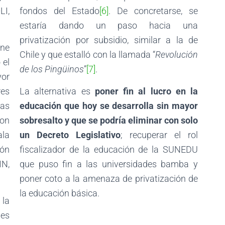
LI,
fondos del Estado
[6]
. De concretarse, se
estaría dando un paso hacia una
privatización por subsidio, similar a la de
ene
Chile y que estalló con la llamada “
Revolución
 el
de los Pingüinos
”
[7]
.
or
res
La alternativa es
poner fin al lucro en la
das
educación que hoy se desarrolla sin mayor
ron
sobresalto y que se podría eliminar con solo
ala
un Decreto Legislativo
; recuperar el rol
ión
fiscalizador de la educación de la SUNEDU
N,
que puso fin a las universidades bamba y
poner coto a la amenaza de privatización de
la educación básica.
 la
ies