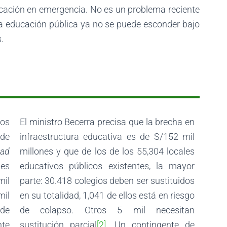
ducación en emergencia. No es un problema reciente
la educación pública ya no se puede esconder bajo
.
a
ios
El ministro Becerra precisa que la brecha en
de
infraestructura educativa es de S/152 mil
dad
millones y que de los de los 55,304 locales
 es
educativos públicos existentes, la mayor
mil
parte: 30.418 colegios deben ser sustituidos
il
en su totalidad, 1,041 de ellos está en riesgo
 de
de colapso. Otros 5 mil necesitan
nte
sustitución parcial
[2]
. Un contingente de